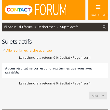
RACCOURCIS
R
Accueil du forum
Rechercher
Sujets actifs
e
Sujets actifs
c
h
Aller sur la recherche avancée
e
La recherche a retourné 0 résultat • Page
1
sur
1
r
c
Aucun résultat ne correspond aux termes que vous avez
spécifiés.
h
e
La recherche a retourné 0 résultat • Page
1
sur
1
r
Aller