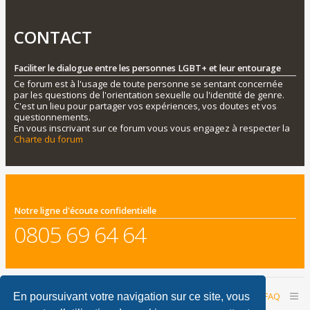
CONTACT
Faciliter le dialogue entre les personnes LGBT+ et leur entourage
Ce forum est à l'usage de toute personne se sentant concernée
par les questions de l'orientation sexuelle ou l'identité de genre.
C'est un lieu pour partager vos expériences, vos doutes et vos
questionnements.
En vous inscrivant sur ce forum vous vous engagez à respecter la
Charte du forum
Notre ligne d'écoute confidentielle
0805 69 64 64
Accueil du forum
Nous contacter
FAQ
En poursuivant votre navigation sur ce site, vous