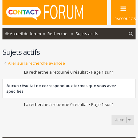
RACCOURCIS
R
Accueil du forum
Rechercher
Sujets actifs
e
Sujets actifs
c
h
Aller sur la recherche avancée
e
La recherche a retourné 0 résultat • Page
1
sur
1
r
c
Aucun résultat ne correspond aux termes que vous avez
spécifiés.
h
e
La recherche a retourné 0 résultat • Page
1
sur
1
r
Aller