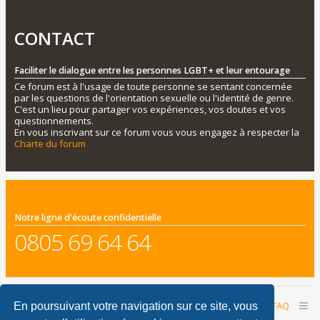
CONTACT
Faciliter le dialogue entre les personnes LGBT+ et leur entourage
Ce forum est à l'usage de toute personne se sentant concernée
par les questions de l'orientation sexuelle ou l'identité de genre.
C'est un lieu pour partager vos expériences, vos doutes et vos
questionnements.
En vous inscrivant sur ce forum vous vous engagez à respecter la
Charte du forum
Notre ligne d'écoute confidentielle
0805 69 64 64
Accueil du forum
Nous contacter
FAQ
En poursuivant votre navigation sur ce site, vous