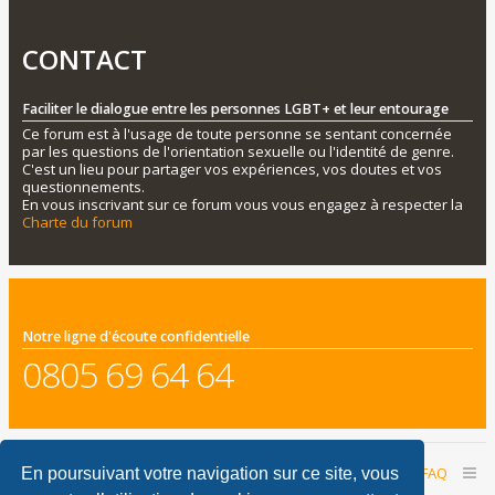
CONTACT
Faciliter le dialogue entre les personnes LGBT+ et leur entourage
Ce forum est à l'usage de toute personne se sentant concernée
par les questions de l'orientation sexuelle ou l'identité de genre.
C'est un lieu pour partager vos expériences, vos doutes et vos
questionnements.
En vous inscrivant sur ce forum vous vous engagez à respecter la
Charte du forum
Notre ligne d'écoute confidentielle
0805 69 64 64
Accueil du forum
Nous contacter
FAQ
En poursuivant votre navigation sur ce site, vous