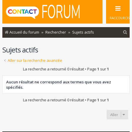
RACCOURCIS
R
Accueil du forum
Rechercher
Sujets actifs
e
Sujets actifs
c
h
Aller sur la recherche avancée
e
La recherche a retourné 0 résultat • Page
1
sur
1
r
c
Aucun résultat ne correspond aux termes que vous avez
spécifiés.
h
e
La recherche a retourné 0 résultat • Page
1
sur
1
r
Aller