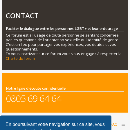
CONTACT
Faciliter le dialogue entre les personnes LGBT+ et leur entourage
Ce forum est à l'usage de toute personne se sentant concernée
par les questions de l'orientation sexuelle ou l'identité de genre.
C'est un lieu pour partager vos expériences, vos doutes et vos
questionnements.
En vous inscrivant sur ce forum vous vous engagez à respecter la
Charte du forum
Notre ligne d'écoute confidentielle
0805 69 64 64
Accueil du forum
Nous contacter
FAQ
En poursuivant votre navigation sur ce site, vous