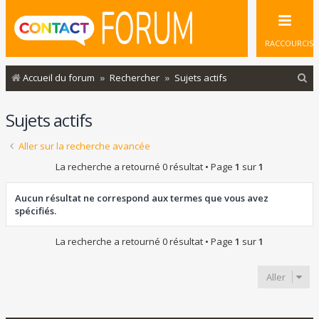
RACCOURCIS
R
Accueil du forum
Rechercher
Sujets actifs
e
Sujets actifs
c
h
Aller sur la recherche avancée
e
La recherche a retourné 0 résultat • Page
1
sur
1
r
c
Aucun résultat ne correspond aux termes que vous avez
spécifiés.
h
e
La recherche a retourné 0 résultat • Page
1
sur
1
r
Aller