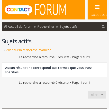
RACCOURCIS
R
Accueil du forum
Rechercher
Sujets actifs
e
Sujets actifs
c
h
Aller sur la recherche avancée
e
La recherche a retourné 0 résultat • Page
1
sur
1
r
c
Aucun résultat ne correspond aux termes que vous avez
spécifiés.
h
e
La recherche a retourné 0 résultat • Page
1
sur
1
r
Aller