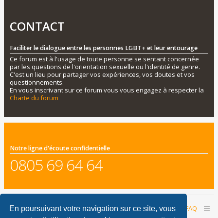
CONTACT
Faciliter le dialogue entre les personnes LGBT+ et leur entourage
Ce forum est à l'usage de toute personne se sentant concernée
par les questions de l'orientation sexuelle ou l'identité de genre.
C'est un lieu pour partager vos expériences, vos doutes et vos
questionnements.
En vous inscrivant sur ce forum vous vous engagez à respecter la
Charte du forum
Notre ligne d'écoute confidentielle
0805 69 64 64
Accueil du forum
Nous contacter
FAQ
En poursuivant votre navigation sur ce site, vous