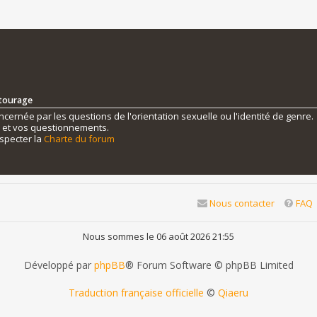
ntourage
ernée par les questions de l'orientation sexuelle ou l'identité de genre.
s et vos questionnements.
specter la
Charte du forum
Nous contacter
FAQ
Nous sommes le 06 août 2026 21:55
Développé par
phpBB
® Forum Software © phpBB Limited
Traduction française officielle
©
Qiaeru