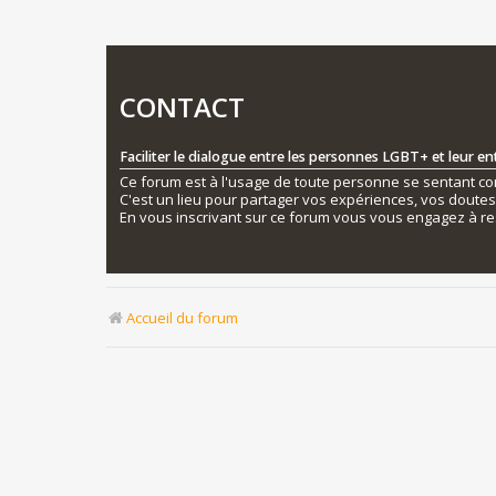
CONTACT
Faciliter le dialogue entre les personnes LGBT+ et leur e
Ce forum est à l'usage de toute personne se sentant conc
C'est un lieu pour partager vos expériences, vos doute
En vous inscrivant sur ce forum vous vous engagez à re
Accueil du forum