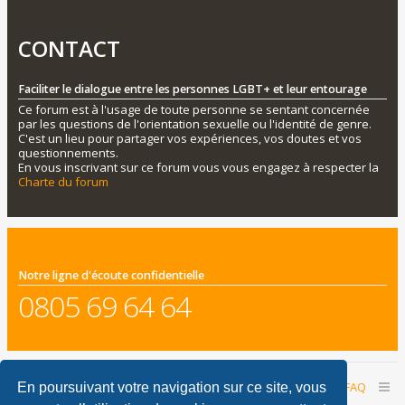
CONTACT
Faciliter le dialogue entre les personnes LGBT+ et leur entourage
Ce forum est à l'usage de toute personne se sentant concernée
par les questions de l'orientation sexuelle ou l'identité de genre.
C'est un lieu pour partager vos expériences, vos doutes et vos
questionnements.
En vous inscrivant sur ce forum vous vous engagez à respecter la
Charte du forum
Notre ligne d'écoute confidentielle
0805 69 64 64
Accueil du forum
Nous contacter
FAQ
En poursuivant votre navigation sur ce site, vous