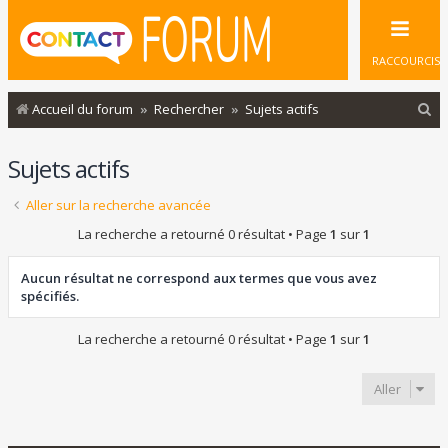
RACCOURCIS
R
Accueil du forum
Rechercher
Sujets actifs
e
Sujets actifs
c
h
Aller sur la recherche avancée
e
La recherche a retourné 0 résultat • Page
1
sur
1
r
c
Aucun résultat ne correspond aux termes que vous avez
spécifiés.
h
e
La recherche a retourné 0 résultat • Page
1
sur
1
r
Aller