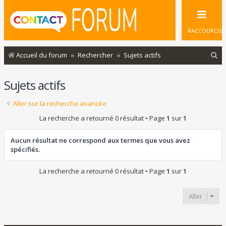
RACCOURCIS
R
Accueil du forum
Rechercher
Sujets actifs
e
Sujets actifs
c
h
Aller sur la recherche avancée
e
La recherche a retourné 0 résultat • Page
1
sur
1
r
c
Aucun résultat ne correspond aux termes que vous avez
spécifiés.
h
e
La recherche a retourné 0 résultat • Page
1
sur
1
r
Aller