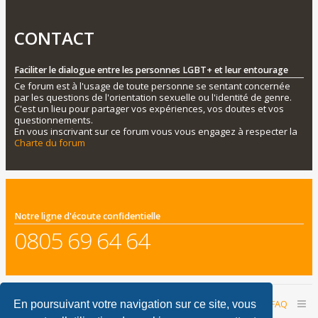
CONTACT
Faciliter le dialogue entre les personnes LGBT+ et leur entourage
Ce forum est à l'usage de toute personne se sentant concernée
par les questions de l'orientation sexuelle ou l'identité de genre.
C'est un lieu pour partager vos expériences, vos doutes et vos
questionnements.
En vous inscrivant sur ce forum vous vous engagez à respecter la
Charte du forum
Notre ligne d'écoute confidentielle
0805 69 64 64
Accueil du forum
Nous contacter
FAQ
En poursuivant votre navigation sur ce site, vous