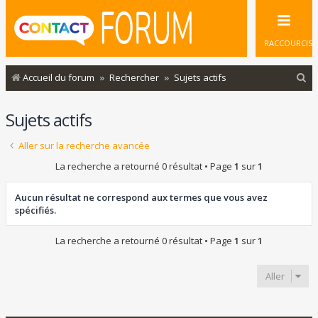
RACCOURCIS
R
Accueil du forum
Rechercher
Sujets actifs
e
Sujets actifs
c
h
Aller sur la recherche avancée
e
La recherche a retourné 0 résultat • Page
1
sur
1
r
c
Aucun résultat ne correspond aux termes que vous avez
spécifiés.
h
e
La recherche a retourné 0 résultat • Page
1
sur
1
r
Aller