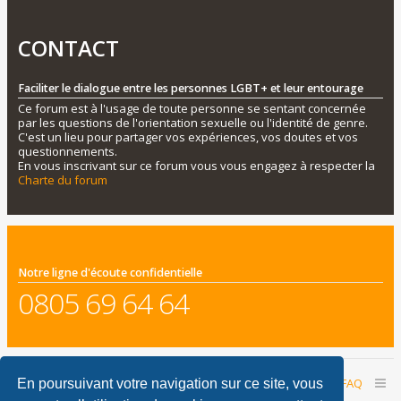
CONTACT
Faciliter le dialogue entre les personnes LGBT+ et leur entourage
Ce forum est à l'usage de toute personne se sentant concernée
par les questions de l'orientation sexuelle ou l'identité de genre.
C'est un lieu pour partager vos expériences, vos doutes et vos
questionnements.
En vous inscrivant sur ce forum vous vous engagez à respecter la
Charte du forum
Notre ligne d'écoute confidentielle
0805 69 64 64
Accueil du forum
Nous contacter
FAQ
En poursuivant votre navigation sur ce site, vous