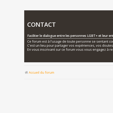
CONTACT
Faciliter le dialogue entre les personnes LGBT+ et leur e
Ce forum est à l'usage de toute personne se sentant conc
C'est un lieu pour partager vos expériences, vos doute
En vous inscrivant sur ce forum vous vous engagez à re
Accueil du forum