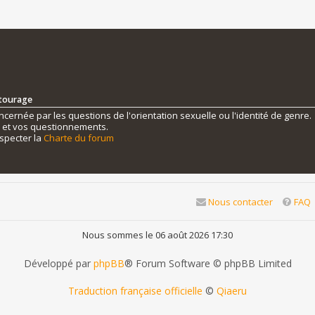
ntourage
ernée par les questions de l'orientation sexuelle ou l'identité de genre.
s et vos questionnements.
specter la
Charte du forum
Nous contacter
FAQ
Nous sommes le 06 août 2026 17:30
Développé par
phpBB
® Forum Software © phpBB Limited
Traduction française officielle
©
Qiaeru