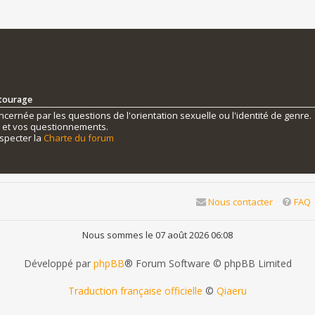
ntourage
ernée par les questions de l'orientation sexuelle ou l'identité de genre.
s et vos questionnements.
specter la
Charte du forum
Nous contacter
FAQ
Nous sommes le 07 août 2026 06:08
Développé par
phpBB
® Forum Software © phpBB Limited
Traduction française officielle
©
Qiaeru