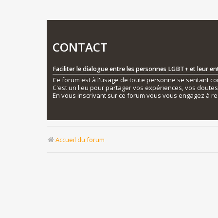
CONTACT
Faciliter le dialogue entre les personnes LGBT+ et leur e
Ce forum est à l'usage de toute personne se sentant conc
C'est un lieu pour partager vos expériences, vos doute
En vous inscrivant sur ce forum vous vous engagez à re
Accueil du forum