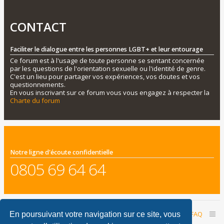
CONTACT
Faciliter le dialogue entre les personnes LGBT+ et leur entourage
Ce forum est à l'usage de toute personne se sentant concernée
par les questions de l'orientation sexuelle ou l'identité de genre.
C'est un lieu pour partager vos expériences, vos doutes et vos
questionnements.
En vous inscrivant sur ce forum vous vous engagez à respecter la
Charte du forum
Notre ligne d'écoute confidentielle
0805 69 64 64
Accueil du forum
Nous contacter
FAQ
En poursuivant votre navigation sur ce site, vous