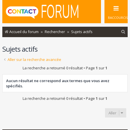
RACCOURCIS
R
Accueil du forum
Rechercher
Sujets actifs
e
Sujets actifs
c
h
Aller sur la recherche avancée
e
La recherche a retourné 0 résultat • Page
1
sur
1
r
c
Aucun résultat ne correspond aux termes que vous avez
spécifiés.
h
e
La recherche a retourné 0 résultat • Page
1
sur
1
r
Aller