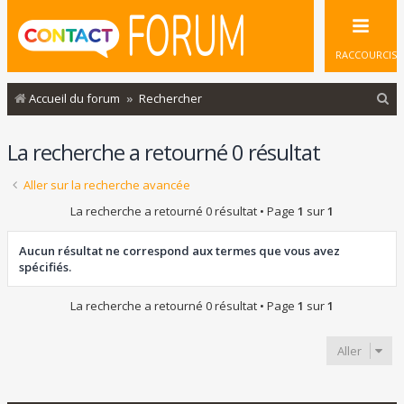
RACCOURCIS
R
Accueil du forum
Rechercher
e
La recherche a retourné 0 résultat
c
h
Aller sur la recherche avancée
e
La recherche a retourné 0 résultat • Page
1
sur
1
r
c
Aucun résultat ne correspond aux termes que vous avez
spécifiés.
h
e
La recherche a retourné 0 résultat • Page
1
sur
1
r
Aller