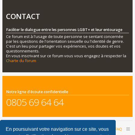
CONTACT
Faciliter le dialogue entre les personnes LGBT+ et leur entourage
Ce forum est à l'usage de toute personne se sentant concernée
par les questions de l'orientation sexuelle ou l'identité de genre.
C'est un lieu pour partager vos expériences, vos doutes et vos
questionnements.
En vous inscrivant sur ce forum vous vous engagez à respecter la
Charte du forum
Notre ligne d'écoute confidentielle
0805 69 64 64
Accueil du forum
Nous contacter
FAQ
En poursuivant votre navigation sur ce site, vous