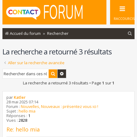
RACCOURCIS
R
Accueil du forum
Rechercher
e
La recherche a retourné 3 résultats
c
h
Aller sur la recherche avancée
e
Rechercher
Recherche avancée
r
La recherche a retourné 3 résultats • Page
1
sur
1
c
h
par
Katler
e
28 mai 2025 07:14
Forum :
Nouvelles, Nouveaux : présentez vous ici !
r
Sujet :
hello mia
Réponses :
1
Vues :
2828
Re: hello mia