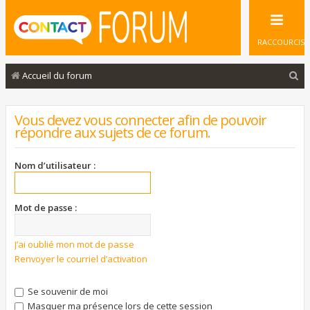
RACCOURCIS
R
Accueil du forum
e
c
Vous devez vous connecter afin de pouvoir
répondre aux sujets de ce forum.
h
e
Nom d’utilisateur :
r
c
Mot de passe :
h
e
J’ai oublié mon mot de passe
r
Renvoyer le courriel d’activation
Se souvenir de moi
Masquer ma présence lors de cette session