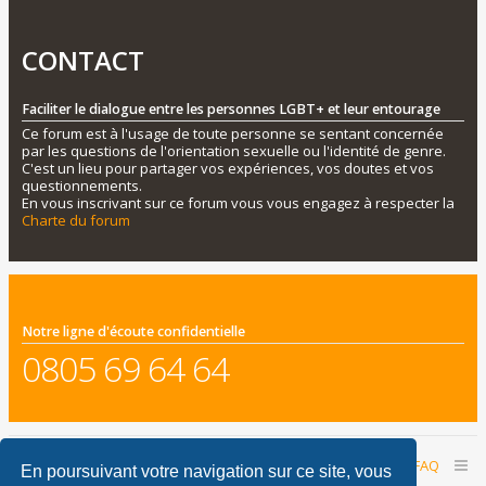
CONTACT
Faciliter le dialogue entre les personnes LGBT+ et leur entourage
Ce forum est à l'usage de toute personne se sentant concernée
par les questions de l'orientation sexuelle ou l'identité de genre.
C'est un lieu pour partager vos expériences, vos doutes et vos
questionnements.
En vous inscrivant sur ce forum vous vous engagez à respecter la
Charte du forum
Notre ligne d'écoute confidentielle
0805 69 64 64
Accueil du forum
Nous contacter
FAQ
En poursuivant votre navigation sur ce site, vous