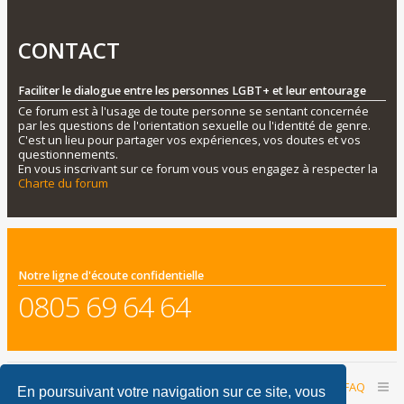
CONTACT
Faciliter le dialogue entre les personnes LGBT+ et leur entourage
Ce forum est à l'usage de toute personne se sentant concernée
par les questions de l'orientation sexuelle ou l'identité de genre.
C'est un lieu pour partager vos expériences, vos doutes et vos
questionnements.
En vous inscrivant sur ce forum vous vous engagez à respecter la
Charte du forum
Notre ligne d'écoute confidentielle
0805 69 64 64
Accueil du forum
Nous contacter
FAQ
En poursuivant votre navigation sur ce site, vous