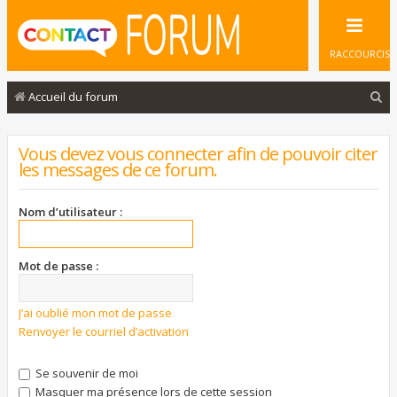
RACCOURCIS
R
Accueil du forum
e
c
Vous devez vous connecter afin de pouvoir citer
les messages de ce forum.
h
e
Nom d’utilisateur :
r
c
Mot de passe :
h
e
J’ai oublié mon mot de passe
r
Renvoyer le courriel d’activation
Se souvenir de moi
Masquer ma présence lors de cette session