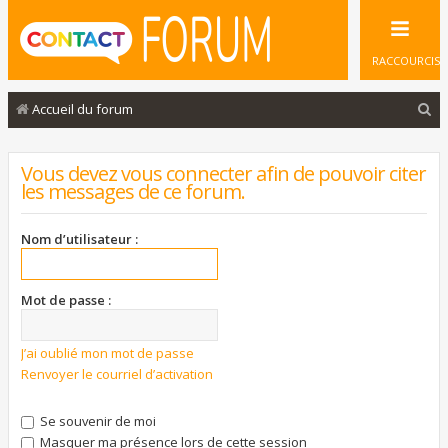
RACCOURCIS
R
Accueil du forum
e
c
Vous devez vous connecter afin de pouvoir citer
les messages de ce forum.
h
e
Nom d’utilisateur :
r
c
Mot de passe :
h
e
J’ai oublié mon mot de passe
r
Renvoyer le courriel d’activation
Se souvenir de moi
Masquer ma présence lors de cette session