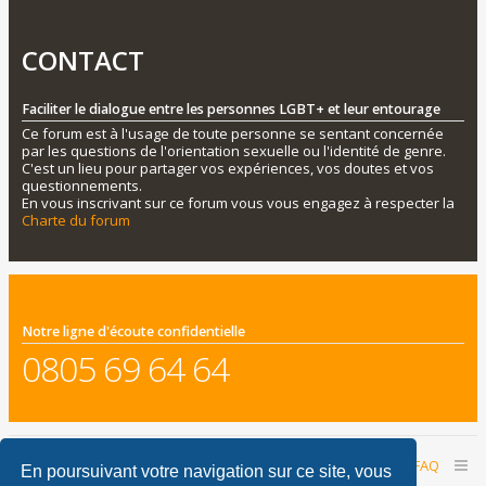
CONTACT
Faciliter le dialogue entre les personnes LGBT+ et leur entourage
Ce forum est à l'usage de toute personne se sentant concernée
par les questions de l'orientation sexuelle ou l'identité de genre.
C'est un lieu pour partager vos expériences, vos doutes et vos
questionnements.
En vous inscrivant sur ce forum vous vous engagez à respecter la
Charte du forum
Notre ligne d'écoute confidentielle
0805 69 64 64
Accueil du forum
Nous contacter
FAQ
En poursuivant votre navigation sur ce site, vous