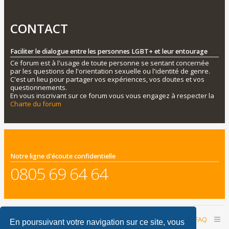
CONTACT
Faciliter le dialogue entre les personnes LGBT+ et leur entourage
Ce forum est à l'usage de toute personne se sentant concernée
par les questions de l'orientation sexuelle ou l'identité de genre.
C'est un lieu pour partager vos expériences, vos doutes et vos
questionnements.
En vous inscrivant sur ce forum vous vous engagez à respecter la
Charte du forum
Notre ligne d'écoute confidentielle
0805 69 64 64
Accueil du forum
Nous contacter
FAQ
En poursuivant votre navigation sur ce site, vous