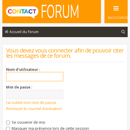
RACCOURCIS
R
Accueil du forum
e
c
Vous devez vous connecter afin de pouvoir citer
les messages de ce forum.
h
e
Nom d’utilisateur :
r
c
Mot de passe :
h
e
J’ai oublié mon mot de passe
r
Renvoyer le courriel d’activation
Se souvenir de moi
Masquer ma présence lors de cette session