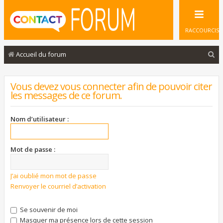
RACCOURCIS
R
Accueil du forum
e
c
Vous devez vous connecter afin de pouvoir citer
les messages de ce forum.
h
e
Nom d’utilisateur :
r
c
Mot de passe :
h
e
J’ai oublié mon mot de passe
r
Renvoyer le courriel d’activation
Se souvenir de moi
Masquer ma présence lors de cette session