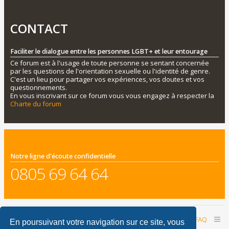
CONTACT
Faciliter le dialogue entre les personnes LGBT+ et leur entourage
Ce forum est à l'usage de toute personne se sentant concernée
par les questions de l'orientation sexuelle ou l'identité de genre.
C'est un lieu pour partager vos expériences, vos doutes et vos
questionnements.
En vous inscrivant sur ce forum vous vous engagez à respecter la
Charte du forum
Notre ligne d'écoute confidentielle
0805 69 64 64
Accueil du forum
Nous contacter
FAQ
En poursuivant votre navigation sur ce site, vous