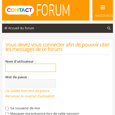
RACCOURCIS
R
Accueil du forum
e
c
Vous devez vous connecter afin de pouvoir citer
les messages de ce forum.
h
e
Nom d’utilisateur :
r
c
Mot de passe :
h
e
J’ai oublié mon mot de passe
r
Renvoyer le courriel d’activation
Se souvenir de moi
Masquer ma présence lors de cette session