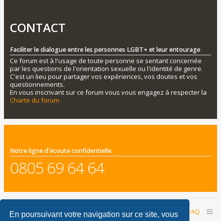
CONTACT
Faciliter le dialogue entre les personnes LGBT+ et leur entourage
Ce forum est à l'usage de toute personne se sentant concernée
par les questions de l'orientation sexuelle ou l'identité de genre.
C'est un lieu pour partager vos expériences, vos doutes et vos
questionnements.
En vous inscrivant sur ce forum vous vous engagez à respecter la
Charte du forum
Notre ligne d'écoute confidentielle
0805 69 64 64
Accueil du forum
Nous contacter
FAQ
En poursuivant votre navigation sur ce site, vous