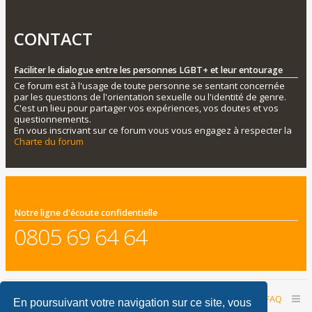
CONTACT
Faciliter le dialogue entre les personnes LGBT+ et leur entourage
Ce forum est à l'usage de toute personne se sentant concernée
par les questions de l'orientation sexuelle ou l'identité de genre.
C'est un lieu pour partager vos expériences, vos doutes et vos
questionnements.
En vous inscrivant sur ce forum vous vous engagez à respecter la
Charte du forum
Notre ligne d'écoute confidentielle
0805 69 64 64
Accueil du forum
Nous contacter
FAQ
En poursuivant votre navigation sur ce site, vous