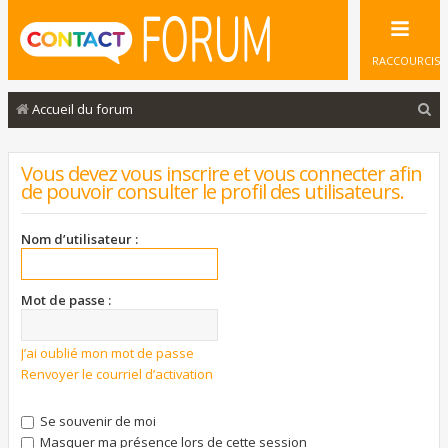
RACCOURCIS
R
Accueil du forum
e
c
Vous devez vous inscrire et vous connecter afin
de pouvoir consulter le profil des utilisateurs.
h
e
Nom d’utilisateur :
r
c
Mot de passe :
h
e
J’ai oublié mon mot de passe
r
Renvoyer le courriel d’activation
Se souvenir de moi
Masquer ma présence lors de cette session