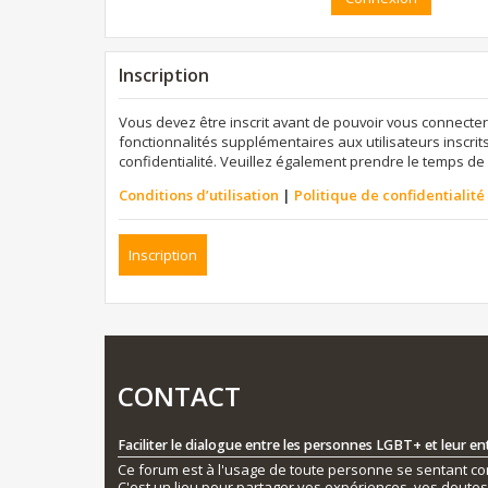
Inscription
Vous devez être inscrit avant de pouvoir vous connecter
fonctionnalités supplémentaires aux utilisateurs inscrits
confidentialité. Veuillez également prendre le temps de 
Conditions d’utilisation
|
Politique de confidentialité
Inscription
CONTACT
Faciliter le dialogue entre les personnes LGBT+ et leur e
Ce forum est à l'usage de toute personne se sentant conc
C'est un lieu pour partager vos expériences, vos doute