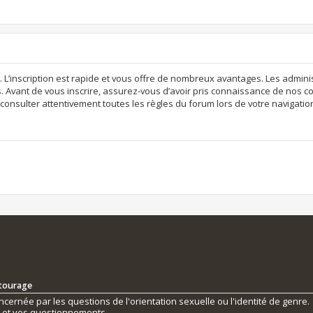
. L’inscription est rapide et vous offre de nombreux avantages. Les admi
. Avant de vous inscrire, assurez-vous d’avoir pris connaissance de nos con
consulter attentivement toutes les règles du forum lors de votre navigatio
ntourage
ernée par les questions de l'orientation sexuelle ou l'identité de genre.
s et vos questionnements.