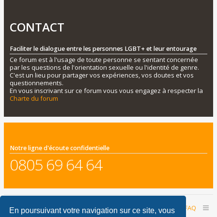
CONTACT
Faciliter le dialogue entre les personnes LGBT+ et leur entourage
Ce forum est à l'usage de toute personne se sentant concernée
par les questions de l'orientation sexuelle ou l'identité de genre.
C'est un lieu pour partager vos expériences, vos doutes et vos
questionnements.
En vous inscrivant sur ce forum vous vous engagez à respecter la
Charte du forum
Notre ligne d'écoute confidentielle
0805 69 64 64
Accueil du forum
Nous contacter
FAQ
En poursuivant votre navigation sur ce site, vous