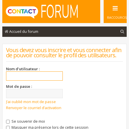
RACCOURCIS
R
Accueil du forum
e
c
Vous devez vous inscrire et vous connecter afin
de pouvoir consulter le profil des utilisateurs.
h
e
Nom d’utilisateur :
r
c
Mot de passe :
h
e
J’ai oublié mon mot de passe
r
Renvoyer le courriel d’activation
Se souvenir de moi
Masquer ma présence lors de cette session