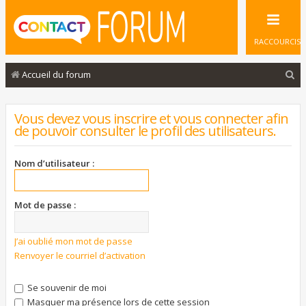
RACCOURCIS
R
Accueil du forum
e
c
Vous devez vous inscrire et vous connecter afin
de pouvoir consulter le profil des utilisateurs.
h
e
Nom d’utilisateur :
r
c
Mot de passe :
h
e
J’ai oublié mon mot de passe
r
Renvoyer le courriel d’activation
Se souvenir de moi
Masquer ma présence lors de cette session