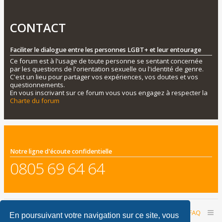
CONTACT
Faciliter le dialogue entre les personnes LGBT+ et leur entourage
Ce forum est à l'usage de toute personne se sentant concernée
par les questions de l'orientation sexuelle ou l'identité de genre.
C'est un lieu pour partager vos expériences, vos doutes et vos
questionnements.
En vous inscrivant sur ce forum vous vous engagez à respecter la
Charte du forum
Notre ligne d'écoute confidentielle
0805 69 64 64
Accueil du forum
Nous contacter
FAQ
En poursuivant votre navigation sur ce site, vous