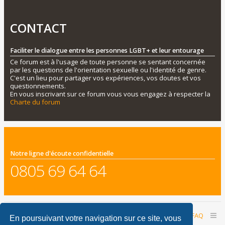
CONTACT
Faciliter le dialogue entre les personnes LGBT+ et leur entourage
Ce forum est à l'usage de toute personne se sentant concernée
par les questions de l'orientation sexuelle ou l'identité de genre.
C'est un lieu pour partager vos expériences, vos doutes et vos
questionnements.
En vous inscrivant sur ce forum vous vous engagez à respecter la
Charte du forum
Notre ligne d'écoute confidentielle
0805 69 64 64
Accueil du forum
Nous contacter
FAQ
En poursuivant votre navigation sur ce site, vous