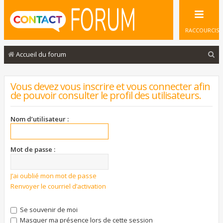
RACCOURCIS
R
Accueil du forum
e
c
Vous devez vous inscrire et vous connecter afin
de pouvoir consulter le profil des utilisateurs.
h
e
Nom d’utilisateur :
r
c
Mot de passe :
h
e
J’ai oublié mon mot de passe
r
Renvoyer le courriel d’activation
Se souvenir de moi
Masquer ma présence lors de cette session