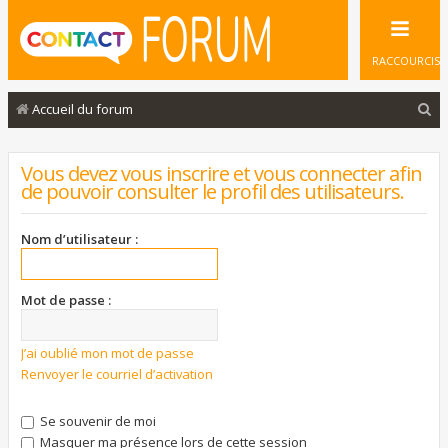
RACCOURCIS
R
Accueil du forum
e
c
Vous devez vous inscrire et vous connecter afin
de pouvoir consulter le profil des utilisateurs.
h
e
Nom d’utilisateur :
r
c
Mot de passe :
h
e
J’ai oublié mon mot de passe
r
Renvoyer le courriel d’activation
Se souvenir de moi
Masquer ma présence lors de cette session