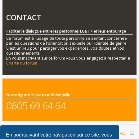
CONTACT
Faciliter le dialogue entre les personnes LGBT+ et leur entourage
Ce forum est à l'usage de toute personne se sentant concernée
par les questions de l'orientation sexuelle ou l'identité de genre.
C'est un lieu pour partager vos expériences, vos doutes et vos
questionnements.
En vous inscrivant sur ce forum vous vous engagez à respecter la
Charte du forum
Notre ligne d'écoute confidentielle
0805 69 64 64
Accueil du forum
Nous contacter
FAQ
En poursuivant votre navigation sur ce site, vous