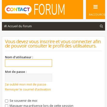
RACCOURCIS
R
Accueil du forum
e
c
Vous devez vous inscrire et vous connecter afin
de pouvoir consulter le profil des utilisateurs.
h
e
Nom d’utilisateur :
r
c
Mot de passe :
h
e
J’ai oublié mon mot de passe
r
Renvoyer le courriel d’activation
Se souvenir de moi
Masquer ma présence lors de cette session