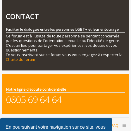
CONTACT
Faciliter le dialogue entre les personnes LGBT+ et leur entourage
Ce forum est à l'usage de toute personne se sentant concernée
par les questions de l'orientation sexuelle ou l'identité de genre.
C'est un lieu pour partager vos expériences, vos doutes et vos
questionnements.
En vous inscrivant sur ce forum vous vous engagez à respecter la
Charte du forum
Notre ligne d'écoute confidentielle
0805 69 64 64
Accueil du forum
Nous contacter
FAQ
En poursuivant votre navigation sur ce site, vous