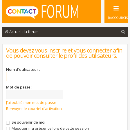
RACCOURCIS
R
Accueil du forum
e
c
Vous devez vous inscrire et vous connecter afin
de pouvoir consulter le profil des utilisateurs.
h
e
Nom d’utilisateur :
r
c
Mot de passe :
h
e
J’ai oublié mon mot de passe
r
Renvoyer le courriel d’activation
Se souvenir de moi
Masquer ma présence lors de cette session