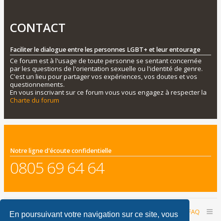
CONTACT
Faciliter le dialogue entre les personnes LGBT+ et leur entourage
Ce forum est à l'usage de toute personne se sentant concernée
par les questions de l'orientation sexuelle ou l'identité de genre.
C'est un lieu pour partager vos expériences, vos doutes et vos
questionnements.
En vous inscrivant sur ce forum vous vous engagez à respecter la
Charte du forum
Notre ligne d'écoute confidentielle
0805 69 64 64
Accueil du forum
Nous contacter
FAQ
En poursuivant votre navigation sur ce site, vous