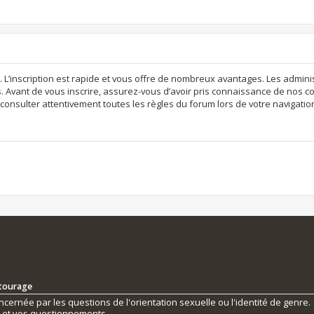
. L’inscription est rapide et vous offre de nombreux avantages. Les admi
. Avant de vous inscrire, assurez-vous d’avoir pris connaissance de nos con
consulter attentivement toutes les règles du forum lors de votre navigatio
ntourage
ernée par les questions de l'orientation sexuelle ou l'identité de genre.
s et vos questionnements.