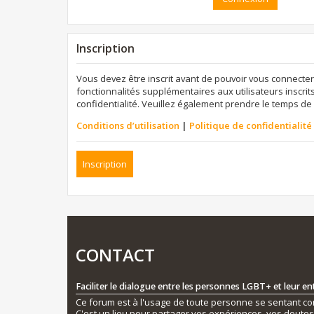
Inscription
Vous devez être inscrit avant de pouvoir vous connecter
fonctionnalités supplémentaires aux utilisateurs inscrits
confidentialité. Veuillez également prendre le temps de 
Conditions d’utilisation
|
Politique de confidentialité
Inscription
CONTACT
Faciliter le dialogue entre les personnes LGBT+ et leur e
Ce forum est à l'usage de toute personne se sentant conc
C'est un lieu pour partager vos expériences, vos doute