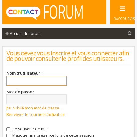
RACCOURCIS
R
Accueil du forum
e
c
Vous devez vous inscrire et vous connecter afin
de pouvoir consulter le profil des utilisateurs.
h
e
Nom d’utilisateur :
r
c
Mot de passe :
h
e
J’ai oublié mon mot de passe
r
Renvoyer le courriel d’activation
Se souvenir de moi
Masquer ma présence lors de cette session