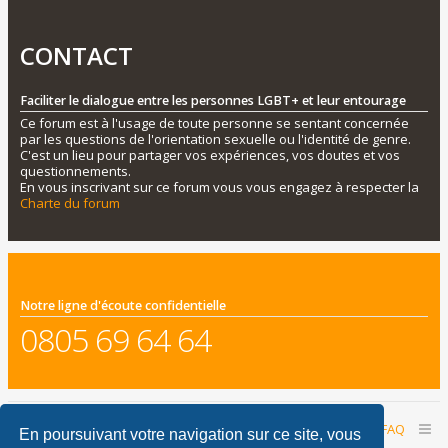
CONTACT
Faciliter le dialogue entre les personnes LGBT+ et leur entourage
Ce forum est à l'usage de toute personne se sentant concernée
par les questions de l'orientation sexuelle ou l'identité de genre.
C'est un lieu pour partager vos expériences, vos doutes et vos
questionnements.
En vous inscrivant sur ce forum vous vous engagez à respecter la
Charte du forum
Notre ligne d'écoute confidentielle
0805 69 64 64
Accueil du forum
Nous contacter
FAQ
En poursuivant votre navigation sur ce site, vous