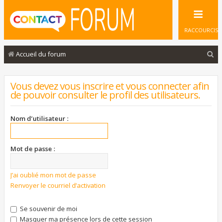
RACCOURCIS
R
Accueil du forum
e
c
Vous devez vous inscrire et vous connecter afin
de pouvoir consulter le profil des utilisateurs.
h
e
Nom d’utilisateur :
r
c
Mot de passe :
h
e
J’ai oublié mon mot de passe
r
Renvoyer le courriel d’activation
Se souvenir de moi
Masquer ma présence lors de cette session