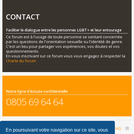
CONTACT
Faciliter le dialogue entre les personnes LGBT+ et leur entourage
Ce forum est à l'usage de toute personne se sentant concernée
par les questions de l'orientation sexuelle ou l'identité de genre.
C'est un lieu pour partager vos expériences, vos doutes et vos
questionnements.
En vous inscrivant sur ce forum vous vous engagez à respecter la
Charte du forum
Notre ligne d'écoute confidentielle
0805 69 64 64
Accueil du forum
Nous contacter
FAQ
En poursuivant votre navigation sur ce site, vous