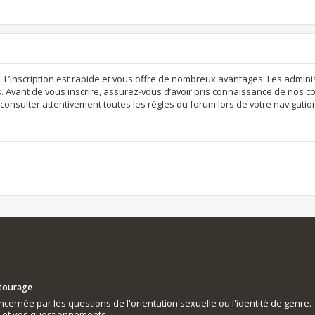
. L’inscription est rapide et vous offre de nombreux avantages. Les admi
. Avant de vous inscrire, assurez-vous d’avoir pris connaissance de nos con
consulter attentivement toutes les règles du forum lors de votre navigatio
ntourage
ernée par les questions de l'orientation sexuelle ou l'identité de genre.
s et vos questionnements.