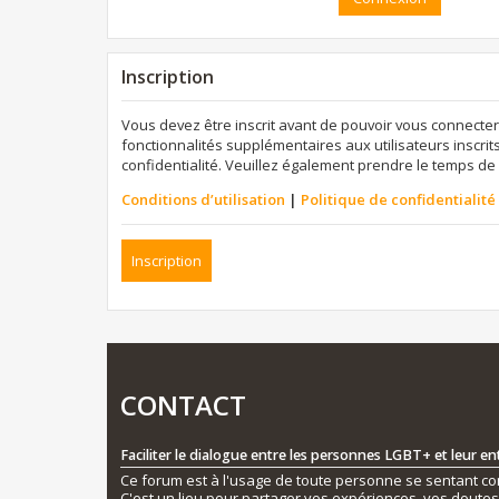
Inscription
Vous devez être inscrit avant de pouvoir vous connecter
fonctionnalités supplémentaires aux utilisateurs inscrits
confidentialité. Veuillez également prendre le temps de 
Conditions d’utilisation
|
Politique de confidentialité
Inscription
CONTACT
Faciliter le dialogue entre les personnes LGBT+ et leur e
Ce forum est à l'usage de toute personne se sentant conc
C'est un lieu pour partager vos expériences, vos doute