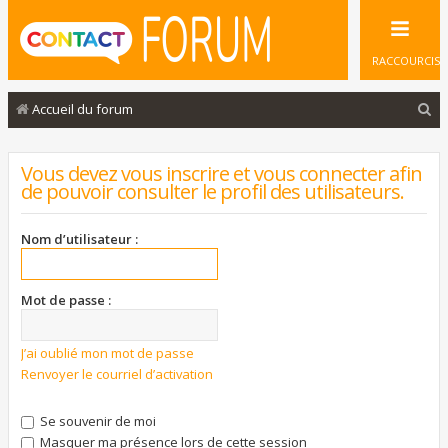
RACCOURCIS
R
Accueil du forum
e
c
Vous devez vous inscrire et vous connecter afin
de pouvoir consulter le profil des utilisateurs.
h
e
Nom d’utilisateur :
r
c
Mot de passe :
h
e
J’ai oublié mon mot de passe
r
Renvoyer le courriel d’activation
Se souvenir de moi
Masquer ma présence lors de cette session