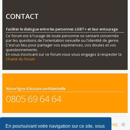
CONTACT
Faciliter le dialogue entre les personnes LGBT+ et leur entourage
Ce forum est à l'usage de toute personne se sentant concernée
par les questions de l'orientation sexuelle ou l'identité de genre.
C'est un lieu pour partager vos expériences, vos doutes et vos
questionnements.
En vous inscrivant sur ce forum vous vous engagez à respecter la
Charte du forum
Notre ligne d'écoute confidentielle
0805 69 64 64
Accueil du forum
Nous contacter
FAQ
En poursuivant votre navigation sur ce site, vous