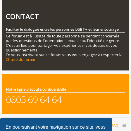
CONTACT
Faciliter le dialogue entre les personnes LGBT+ et leur entourage
Ce forum est à l'usage de toute personne se sentant concernée
par les questions de l'orientation sexuelle ou l'identité de genre.
C'est un lieu pour partager vos expériences, vos doutes et vos
questionnements.
En vous inscrivant sur ce forum vous vous engagez à respecter la
Charte du forum
Notre ligne d'écoute confidentielle
0805 69 64 64
Accueil du forum
Nous contacter
FAQ
En poursuivant votre navigation sur ce site, vous