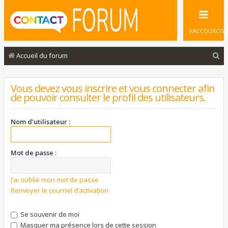
RACCOURCIS
R
Accueil du forum
e
c
Vous devez vous inscrire et vous connecter afin
de pouvoir consulter le profil des utilisateurs.
h
e
Nom d’utilisateur :
r
c
Mot de passe :
h
e
J’ai oublié mon mot de passe
r
Renvoyer le courriel d’activation
Se souvenir de moi
Masquer ma présence lors de cette session