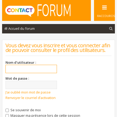
RACCOURCIS
R
Accueil du forum
e
c
Vous devez vous inscrire et vous connecter afin
de pouvoir consulter le profil des utilisateurs.
h
e
Nom d’utilisateur :
r
c
Mot de passe :
h
e
J’ai oublié mon mot de passe
r
Renvoyer le courriel d’activation
Se souvenir de moi
Masquer ma présence lors de cette session