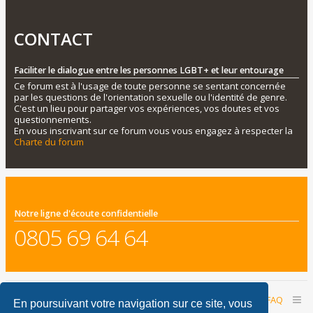
CONTACT
Faciliter le dialogue entre les personnes LGBT+ et leur entourage
Ce forum est à l'usage de toute personne se sentant concernée
par les questions de l'orientation sexuelle ou l'identité de genre.
C'est un lieu pour partager vos expériences, vos doutes et vos
questionnements.
En vous inscrivant sur ce forum vous vous engagez à respecter la
Charte du forum
Notre ligne d'écoute confidentielle
0805 69 64 64
Accueil du forum
Nous contacter
FAQ
En poursuivant votre navigation sur ce site, vous