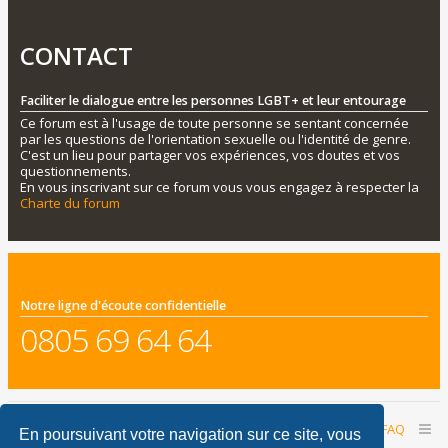
CONTACT
Faciliter le dialogue entre les personnes LGBT+ et leur entourage
Ce forum est à l'usage de toute personne se sentant concernée
par les questions de l'orientation sexuelle ou l'identité de genre.
C'est un lieu pour partager vos expériences, vos doutes et vos
questionnements.
En vous inscrivant sur ce forum vous vous engagez à respecter la
Charte du forum
Notre ligne d'écoute confidentielle
0805 69 64 64
Accueil du forum
Nous contacter
FAQ
En poursuivant votre navigation sur ce site, vous