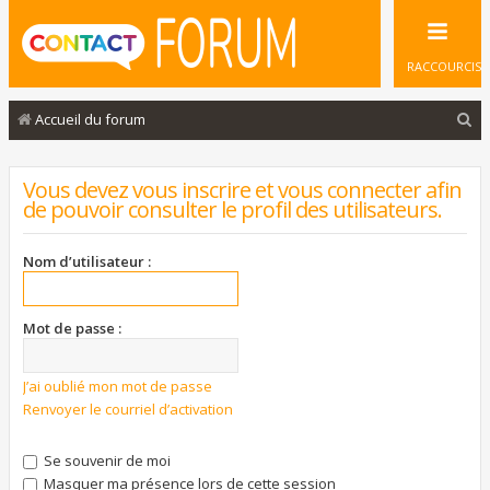
RACCOURCIS
R
Accueil du forum
e
c
Vous devez vous inscrire et vous connecter afin
de pouvoir consulter le profil des utilisateurs.
h
e
Nom d’utilisateur :
r
c
Mot de passe :
h
e
J’ai oublié mon mot de passe
r
Renvoyer le courriel d’activation
Se souvenir de moi
Masquer ma présence lors de cette session