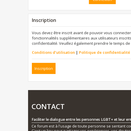
Inscription
Vous devez être inscrit avant de pouvoir vous connecter
fonctionnalités supplémentaires aux utilisateurs inscrits
confidentialité. Veuillez également prendre le temps de 
Conditions d’utilisation
|
Politique de confidentialité
Inscription
CONTACT
Faciliter le dialogue entre les personnes LGBT+ et leur e
Ce forum est à l'usage de toute personne se sentant conc
C'est un lieu pour partager vos expériences, vos doute