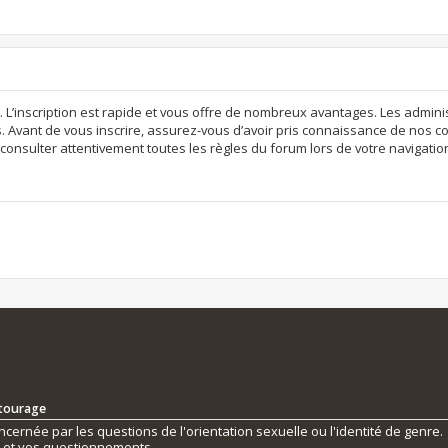
. L’inscription est rapide et vous offre de nombreux avantages. Les admi
. Avant de vous inscrire, assurez-vous d’avoir pris connaissance de nos con
consulter attentivement toutes les règles du forum lors de votre navigatio
ntourage
ernée par les questions de l'orientation sexuelle ou l'identité de genre.
s et vos questionnements.