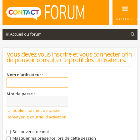
RACCOURCIS
R
Accueil du forum
e
c
Vous devez vous inscrire et vous connecter afin
de pouvoir consulter le profil des utilisateurs.
h
e
Nom d’utilisateur :
r
c
Mot de passe :
h
e
J’ai oublié mon mot de passe
r
Renvoyer le courriel d’activation
Se souvenir de moi
Masquer ma présence lors de cette session