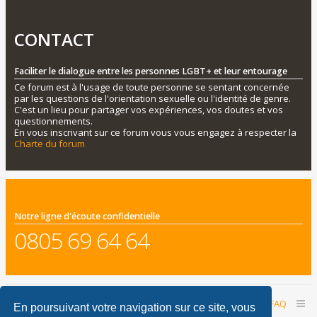
CONTACT
Faciliter le dialogue entre les personnes LGBT+ et leur entourage
Ce forum est à l'usage de toute personne se sentant concernée
par les questions de l'orientation sexuelle ou l'identité de genre.
C'est un lieu pour partager vos expériences, vos doutes et vos
questionnements.
En vous inscrivant sur ce forum vous vous engagez à respecter la
Charte du forum
Notre ligne d'écoute confidentielle
0805 69 64 64
Accueil du forum
Nous contacter
FAQ
En poursuivant votre navigation sur ce site, vous