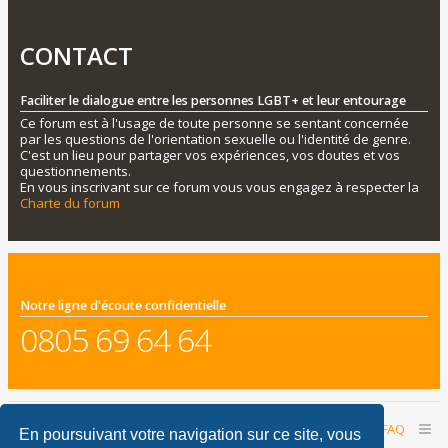
CONTACT
Faciliter le dialogue entre les personnes LGBT+ et leur entourage
Ce forum est à l'usage de toute personne se sentant concernée
par les questions de l'orientation sexuelle ou l'identité de genre.
C'est un lieu pour partager vos expériences, vos doutes et vos
questionnements.
En vous inscrivant sur ce forum vous vous engagez à respecter la
Charte du forum
Notre ligne d'écoute confidentielle
0805 69 64 64
Accueil du forum
Nous contacter
FAQ
En poursuivant votre navigation sur ce site, vous