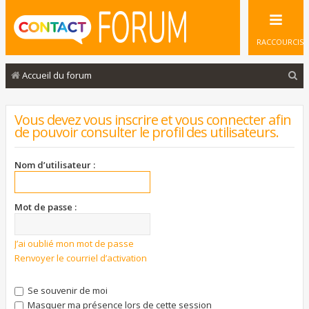
RACCOURCIS
R
Accueil du forum
e
c
Vous devez vous inscrire et vous connecter afin
de pouvoir consulter le profil des utilisateurs.
h
e
Nom d’utilisateur :
r
c
Mot de passe :
h
e
J’ai oublié mon mot de passe
r
Renvoyer le courriel d’activation
Se souvenir de moi
Masquer ma présence lors de cette session