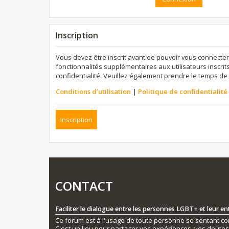
Inscription
Vous devez être inscrit avant de pouvoir vous connecter
fonctionnalités supplémentaires aux utilisateurs inscrits
confidentialité. Veuillez également prendre le temps de 
Conditions d’utilisation
|
Politique de confidentialité
Inscription
CONTACT
Faciliter le dialogue entre les personnes LGBT+ et leur e
Ce forum est à l'usage de toute personne se sentant conc
C'est un lieu pour partager vos expériences, vos doute