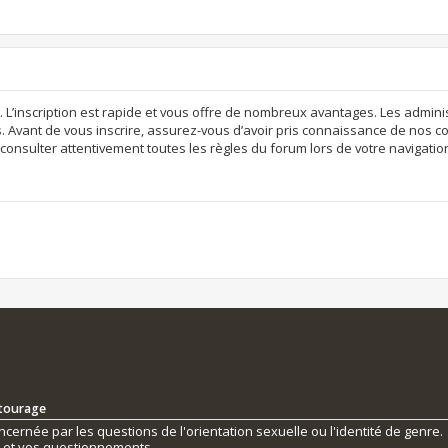
. L’inscription est rapide et vous offre de nombreux avantages. Les admi
. Avant de vous inscrire, assurez-vous d’avoir pris connaissance de nos con
consulter attentivement toutes les règles du forum lors de votre navigatio
ntourage
ernée par les questions de l'orientation sexuelle ou l'identité de genre.
s et vos questionnements.