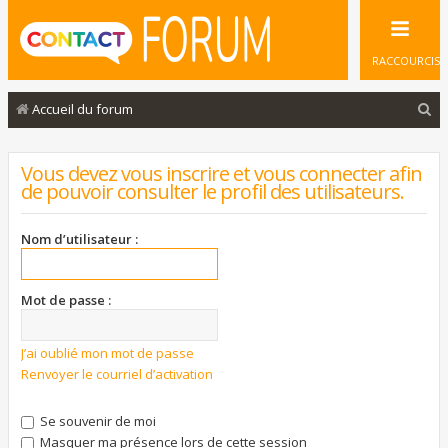
RACCOURCIS
R
Accueil du forum
e
c
Vous devez vous inscrire et vous connecter afin
de pouvoir consulter le profil des utilisateurs.
h
e
Nom d’utilisateur :
r
c
Mot de passe :
h
e
J’ai oublié mon mot de passe
r
Renvoyer le courriel d’activation
Se souvenir de moi
Masquer ma présence lors de cette session