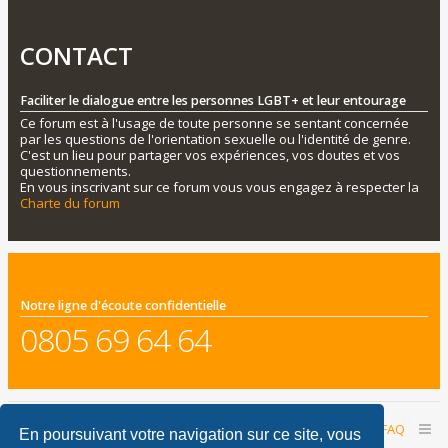
CONTACT
Faciliter le dialogue entre les personnes LGBT+ et leur entourage
Ce forum est à l'usage de toute personne se sentant concernée
par les questions de l'orientation sexuelle ou l'identité de genre.
C'est un lieu pour partager vos expériences, vos doutes et vos
questionnements.
En vous inscrivant sur ce forum vous vous engagez à respecter la
Charte du forum
Notre ligne d'écoute confidentielle
0805 69 64 64
Accueil du forum
Nous contacter
FAQ
En poursuivant votre navigation sur ce site, vous