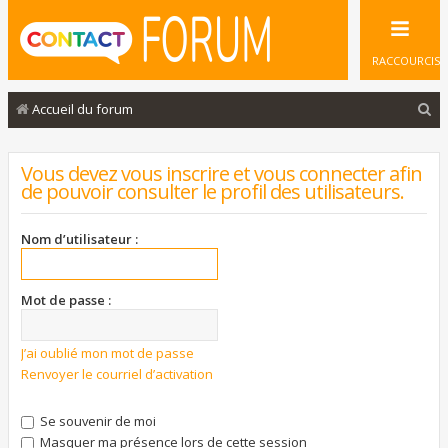
RACCOURCIS
R
Accueil du forum
e
c
Vous devez vous inscrire et vous connecter afin
de pouvoir consulter le profil des utilisateurs.
h
e
Nom d’utilisateur :
r
c
Mot de passe :
h
e
J’ai oublié mon mot de passe
r
Renvoyer le courriel d’activation
Se souvenir de moi
Masquer ma présence lors de cette session