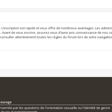
. L’inscription est rapide et vous offre de nombreux avantages. Les admi
. Avant de vous inscrire, assurez-vous d’avoir pris connaissance de nos con
consulter attentivement toutes les règles du forum lors de votre navigatio
ntourage
ernée par les questions de l'orientation sexuelle ou l'identité de genre.
s et vos questionnements.