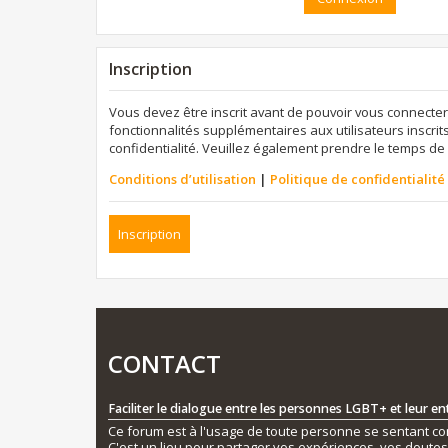
Inscription
Vous devez être inscrit avant de pouvoir vous connecter
fonctionnalités supplémentaires aux utilisateurs inscrits
confidentialité. Veuillez également prendre le temps de 
Conditions d’utilisation
|
Politique de confidentialité
Inscription
CONTACT
Faciliter le dialogue entre les personnes LGBT+ et leur e
Ce forum est à l'usage de toute personne se sentant conc
C'est un lieu pour partager vos expériences, vos doute