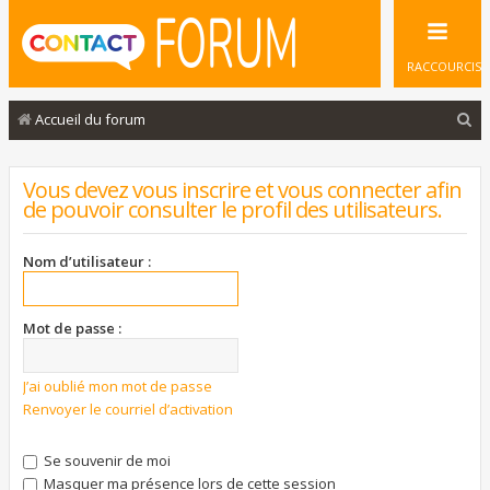
RACCOURCIS
R
Accueil du forum
e
c
Vous devez vous inscrire et vous connecter afin
de pouvoir consulter le profil des utilisateurs.
h
e
Nom d’utilisateur :
r
c
Mot de passe :
h
e
J’ai oublié mon mot de passe
r
Renvoyer le courriel d’activation
Se souvenir de moi
Masquer ma présence lors de cette session