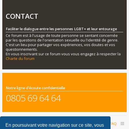
CONTACT
Faciliter le dialogue entre les personnes LGBT+ et leur entourage
Ce forum est à l'usage de toute personne se sentant concernée
par les questions de l'orientation sexuelle ou l'identité de genre.
C'est un lieu pour partager vos expériences, vos doutes et vos
questionnements.
En vous inscrivant sur ce forum vous vous engagez à respecter la
Charte du forum
Notre ligne d'écoute confidentielle
0805 69 64 64
Accueil du forum
Nous contacter
FAQ
En poursuivant votre navigation sur ce site, vous