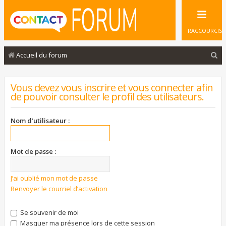
RACCOURCIS
R
Accueil du forum
e
c
Vous devez vous inscrire et vous connecter afin
de pouvoir consulter le profil des utilisateurs.
h
e
Nom d’utilisateur :
r
c
Mot de passe :
h
e
J’ai oublié mon mot de passe
r
Renvoyer le courriel d’activation
Se souvenir de moi
Masquer ma présence lors de cette session