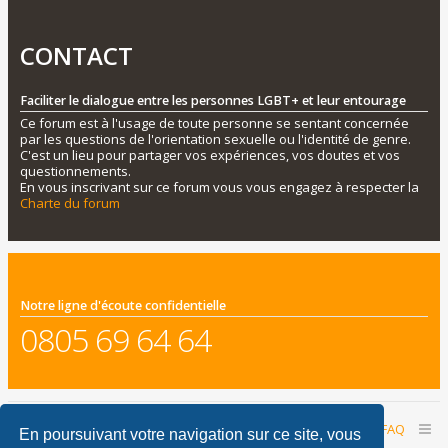
CONTACT
Faciliter le dialogue entre les personnes LGBT+ et leur entourage
Ce forum est à l'usage de toute personne se sentant concernée
par les questions de l'orientation sexuelle ou l'identité de genre.
C'est un lieu pour partager vos expériences, vos doutes et vos
questionnements.
En vous inscrivant sur ce forum vous vous engagez à respecter la
Charte du forum
Notre ligne d'écoute confidentielle
0805 69 64 64
Accueil du forum
Nous contacter
FAQ
En poursuivant votre navigation sur ce site, vous