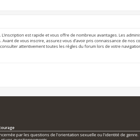
. L’inscription est rapide et vous offre de nombreux avantages. Les admi
. Avant de vous inscrire, assurez-vous d’avoir pris connaissance de nos con
consulter attentivement toutes les règles du forum lors de votre navigatio
ntourage
ernée par les questions de l'orientation sexuelle ou l'identité de genre.
s et vos questionnements.