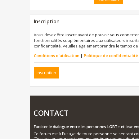
Inscription
Vous devez être inscrit avant de pouvoir vous connecter
fonctionnalités supplémentaires aux utilisateurs inscrits
confidentialité. Veuillez également prendre le temps de 
Conditions d’utilisation
|
Politique de confidentialité
Inscription
CONTACT
Faciliter le dialogue entre les personnes LGBT+ et leur e
Ce forum est à l'usage de toute personne se sentant conc
C'est un lieu pour partager vos expériences, vos doute