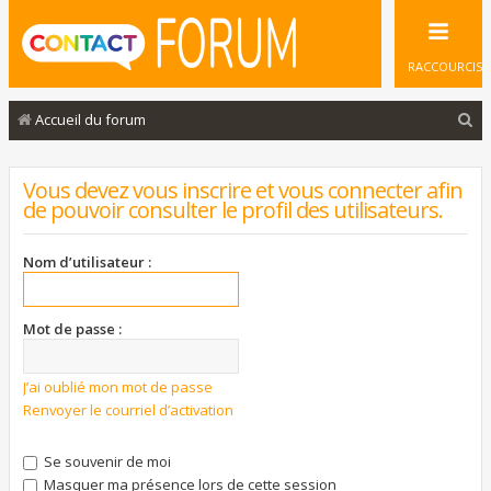
RACCOURCIS
R
Accueil du forum
e
c
Vous devez vous inscrire et vous connecter afin
de pouvoir consulter le profil des utilisateurs.
h
e
Nom d’utilisateur :
r
c
Mot de passe :
h
e
J’ai oublié mon mot de passe
r
Renvoyer le courriel d’activation
Se souvenir de moi
Masquer ma présence lors de cette session