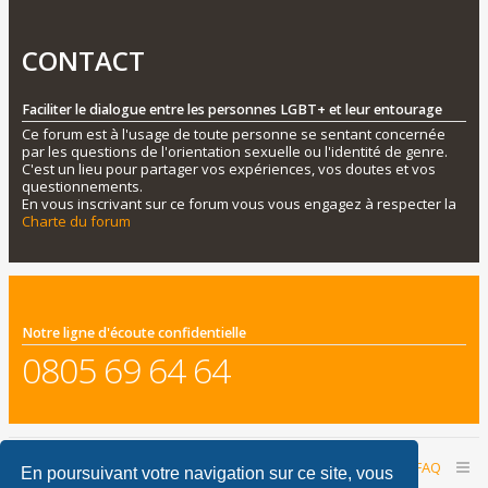
CONTACT
Faciliter le dialogue entre les personnes LGBT+ et leur entourage
Ce forum est à l'usage de toute personne se sentant concernée
par les questions de l'orientation sexuelle ou l'identité de genre.
C'est un lieu pour partager vos expériences, vos doutes et vos
questionnements.
En vous inscrivant sur ce forum vous vous engagez à respecter la
Charte du forum
Notre ligne d'écoute confidentielle
0805 69 64 64
Accueil du forum
Nous contacter
FAQ
En poursuivant votre navigation sur ce site, vous