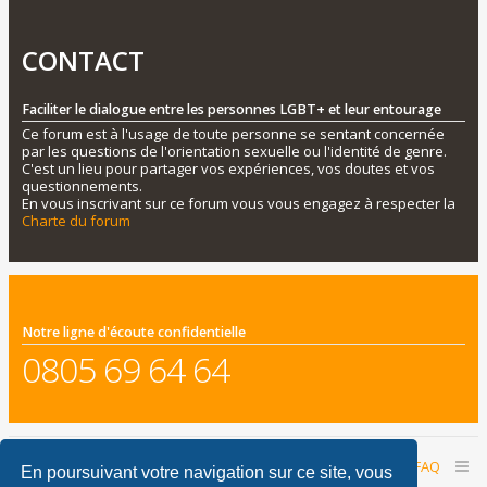
CONTACT
Faciliter le dialogue entre les personnes LGBT+ et leur entourage
Ce forum est à l'usage de toute personne se sentant concernée
par les questions de l'orientation sexuelle ou l'identité de genre.
C'est un lieu pour partager vos expériences, vos doutes et vos
questionnements.
En vous inscrivant sur ce forum vous vous engagez à respecter la
Charte du forum
Notre ligne d'écoute confidentielle
0805 69 64 64
Accueil du forum
Nous contacter
FAQ
En poursuivant votre navigation sur ce site, vous