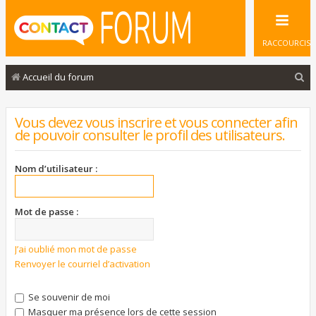
RACCOURCIS
R
Accueil du forum
e
c
Vous devez vous inscrire et vous connecter afin
de pouvoir consulter le profil des utilisateurs.
h
e
Nom d’utilisateur :
r
c
Mot de passe :
h
e
J’ai oublié mon mot de passe
r
Renvoyer le courriel d’activation
Se souvenir de moi
Masquer ma présence lors de cette session