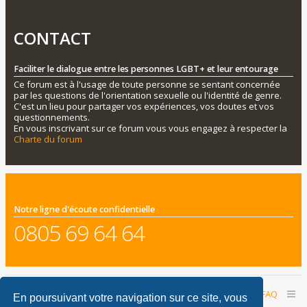
CONTACT
Faciliter le dialogue entre les personnes LGBT+ et leur entourage
Ce forum est à l'usage de toute personne se sentant concernée
par les questions de l'orientation sexuelle ou l'identité de genre.
C'est un lieu pour partager vos expériences, vos doutes et vos
questionnements.
En vous inscrivant sur ce forum vous vous engagez à respecter la
Charte du forum
Notre ligne d'écoute confidentielle
0805 69 64 64
Accueil du forum
Nous contacter
FAQ
En poursuivant votre navigation sur ce site, vous