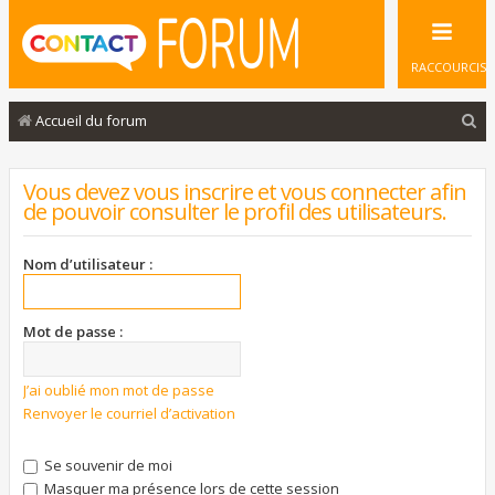
RACCOURCIS
R
Accueil du forum
e
c
Vous devez vous inscrire et vous connecter afin
de pouvoir consulter le profil des utilisateurs.
h
e
Nom d’utilisateur :
r
c
Mot de passe :
h
e
J’ai oublié mon mot de passe
r
Renvoyer le courriel d’activation
Se souvenir de moi
Masquer ma présence lors de cette session