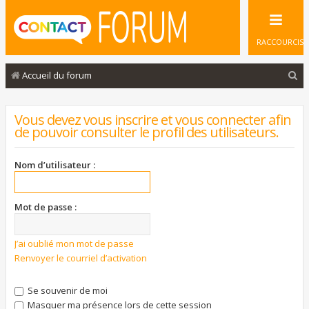
RACCOURCIS
R
Accueil du forum
e
c
Vous devez vous inscrire et vous connecter afin
de pouvoir consulter le profil des utilisateurs.
h
e
Nom d’utilisateur :
r
c
Mot de passe :
h
e
J’ai oublié mon mot de passe
r
Renvoyer le courriel d’activation
Se souvenir de moi
Masquer ma présence lors de cette session