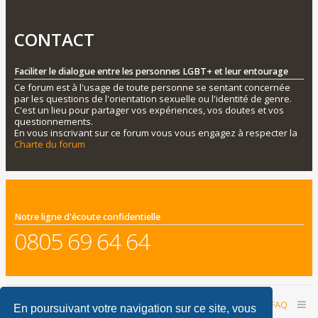
CONTACT
Faciliter le dialogue entre les personnes LGBT+ et leur entourage
Ce forum est à l'usage de toute personne se sentant concernée
par les questions de l'orientation sexuelle ou l'identité de genre.
C'est un lieu pour partager vos expériences, vos doutes et vos
questionnements.
En vous inscrivant sur ce forum vous vous engagez à respecter la
Charte du forum
Notre ligne d'écoute confidentielle
0805 69 64 64
Accueil du forum
Nous contacter
FAQ
En poursuivant votre navigation sur ce site, vous